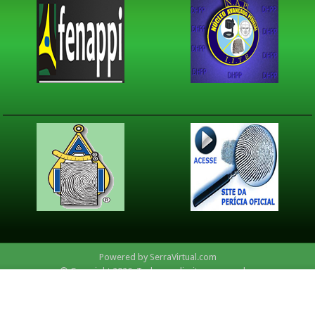
Powered by
SerraVirtual.com
© Copyright 2026, Todos os direitos reservados
Rua José Farias, nº 98 (Rua da Emescan) Edifício Plena Center, Sala 208, Bairro
Santa Luíza
Cep.: 20045-945, Vitória-ES.
Telefax: (27) 3215 4781 E-mail:
appes.pc@hotmail.com