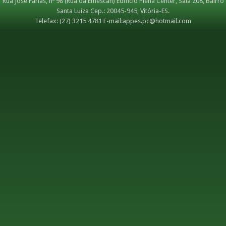
Rua José Farias, nº 98 (Rua da Emescan) Edifício Plena Center, Sala 208, Bairro
Santa Luíza
Cep.: 20045-945, Vitória-ES.
Telefax: (27) 3215 4781 E-mail:
appes.pc@hotmail.com