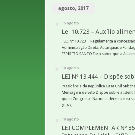
agosto, 2017
15 agosto
Lei 10.723 – Auxílio alime
LEI Nº 10.723 Regulamenta a concessão d
Administração Direta, Autarquias e Fun
ESPÍRITO SANTO Faço saber que a Assemblei
10 agosto
LEI Nº 13.444 – Dispõe sobr
Presidência da República Casa Civil Subche
Mensagem de veto Dispõe sobre a Identif
que o Congresso Nacional decreta e eu sanc
(ICN), ...
10 agosto
LEI COMPLEMENTAR Nº 850 –