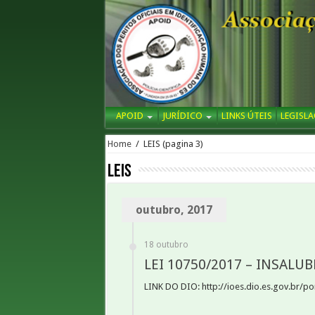
APOID
JURÍDICO
LINKS ÚTEIS
LEGISL
Home
/
LEIS
(pagina 3)
LEIS
outubro, 2017
18 outubro
LEI 10750/2017 – INSALU
LINK DO DIO: http://ioes.dio.es.gov.br/po