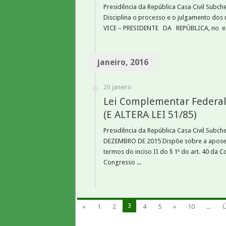
Presidência da República Casa Civil Subch
Disciplina o processo e o julgamento dos 
VICE – PRESIDENTE DA REPÚBLICA, no e
janeiro, 2016
20 janeiro
Lei Complementar Federal
(E ALTERA LEI 51/85)
Presidência da República Casa Civil Subc
DEZEMBRO DE 2015 Dispõe sobre a aposen
termos do inciso II do § 1º do art. 40 da
Congresso ...
3
«
1
2
4
5
»
10
...
Ú